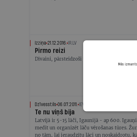
Izziņa
21.12.2016.
IR.LV
Pirmo reizi
Dīvaini, pārsteidzoši un daudzsološi 2016. 
Mēs izmantoj
Dzīvesstils
06.07.2011.
IEVA ALBERTE
Te nu viņš bija
Latvijā ir 5-15 lāči, Igaunijā - ap 600. Igauņi
medīt un organizēt lāču vērošanas tūres. Žur
no tām, lai ieraudzītu lāci un noskaidrotu, k