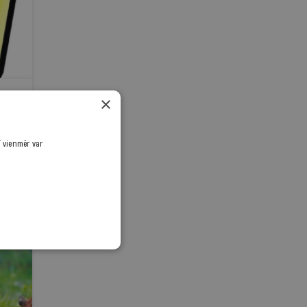
×
ī vienmēr var