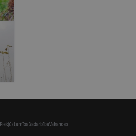
Piekļūstamība
Sadarbība
Vakances