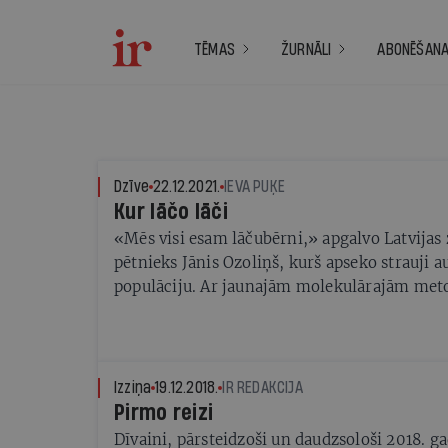
TĒMAS
ŽURNĀLI
ABONĒŠAN
Dzīve
22.12.2021.
IEVA PUĶE
Kur lāčo lāči
«Mēs visi esam lāčubērni,» apgalvo Latvijas 
pētnieks Jānis Ozoliņš, kurš apseko strauji 
populāciju. Ar jaunajām molekulārajām me
iespējams izdalīt DNS pat no lāča pēdas snie
uzdevums: vai mums ir specializētie «bišu lā
Izziņa
19.12.2018.
IR REDAKCIJA
Pirmo reizi
Dīvaini, pārsteidzoši un daudzsološi 2018. g