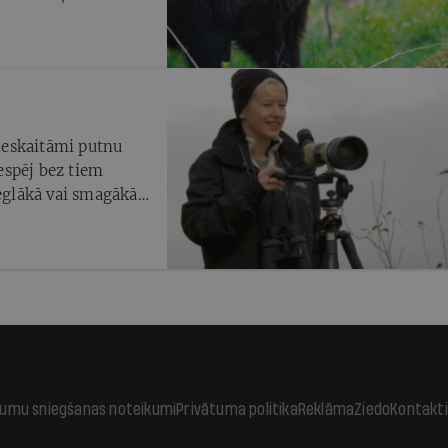
 neskaitāmi putnu
nespēj bez tiem
ieglākā vai smagākā
r gadījies tai
jumu sniegšanas noteikumi
Privātuma politika
Reklāma
Ziedo
Kontakti