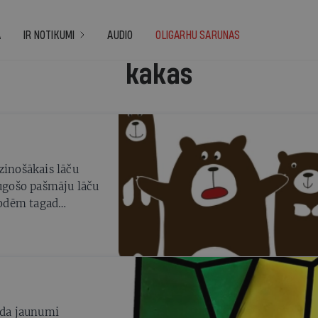
A
IR NOTIKUMI
AUDIO
OLIGARHU SARUNAS
kakas
zinošākais lāču
augošo pašmāju lāču
todēm tagad
gā! Pirmais
či»?
ada jaunumi