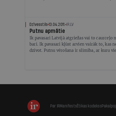
vairāk
Dzīvesstils
13.04.2011.
IR.LV
Putnu apmātie
Ik pavasari Latvijā atgriežas vai to caurceļo
bari. Ik pavasari kļūst arvien vairāk to, kas 
dzīvot. Putnu vērošana ir slimība, ar kuru v
pakāpē sasirgst teju ikviens, kam kaut reizi i
pietuvoties
Par IR
Manifests
Ētikas kodekss
Pakalpo