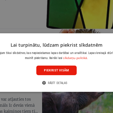
Lai turpinātu, lūdzam piekrist sīkdatnēm
gada jaunumi
am tikai sīkdatnes, kas nepieciešamas lapas darbībai un analītikai. Lapas kreisajā stūr
sīkdatņu politikā.
mainīt piekrišanu. Vairāk lasi
PIEKRIST VISĀM
RĀDĪT DETAĻAS
 var atļauties tos
nāls Ir devās vienā
as kaimiņos tiem tīk