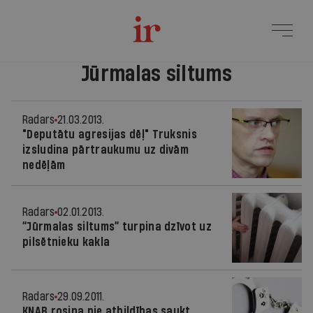
Jūrmalas siltums
Radars
21.03.2013.
"Deputātu agresijas dēļ" Truksnis
izsludina pārtraukumu uz divām
nedēļām
Radars
02.01.2013.
“Jūrmalas siltums” turpina dzīvot uz
pilsētnieku kakla
Radars
29.09.2011.
KNAB rosina pie atbildības saukt