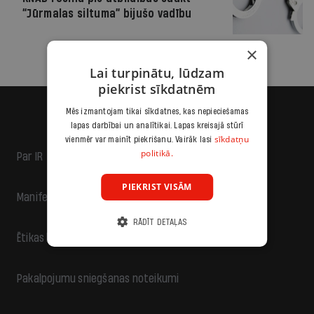
“Jūrmalas siltuma” bijušo vadību
×
Lai turpinātu, lūdzam
piekrist sīkdatnēm
Mēs izmantojam tikai sīkdatnes, kas nepieciešamas
lapas darbībai un analītikai. Lapas kreisajā stūrī
sīkdatņu
vienmēr var mainīt piekrišanu. Vairāk lasi
politikā.
Par IR
PIEKRIST VISĀM
Manifests
RĀDĪT DETAĻAS
Ētikas kodekss
Pakalpojumu sniegšanas noteikumi