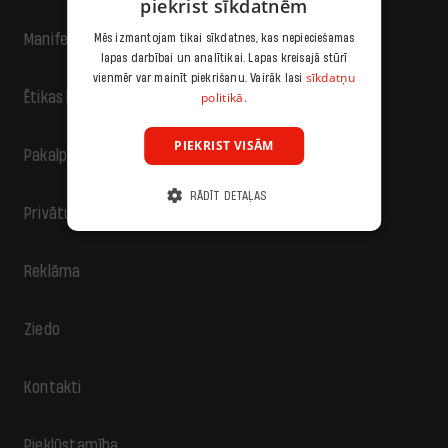
piekrist sīkdatnēm
Manifests
Mēs izmantojam tikai sīkdatnes, kas nepieciešamas
lapas darbībai un analītikai. Lapas kreisajā stūrī
sīkdatņu
vienmēr var mainīt piekrišanu. Vairāk lasi
politikā.
Ētikas kodekss
PIEKRIST VISĀM
Pakalpojumu sniegšanas noteikumi
RĀDĪT DETAĻAS
Privātuma politika
Reklāma
Ziedo
Kontakti
Piekļūstamība