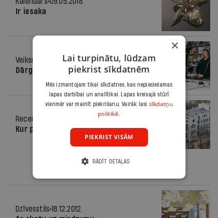
Kalendārs
09.05.2018.
Ir iesaka
×
Lai turpinātu, lūdzam
Veiksme
29.04.2015.
piekrist sīkdatnēm
Dārgumu atklājēji
Mēs izmantojam tikai sīkdatnes, kas nepieciešamas
lapas darbībai un analītikai. Lapas kreisajā stūrī
sīkdatņu
vienmēr var mainīt piekrišanu. Vairāk lasi
politikā.
Recenzija
19.06.2013.
Kur palicis Dombrovskis?
PIEKRIST VISĀM
RĀDĪT DETAĻAS
Dzīvesstils
18.12.2012.