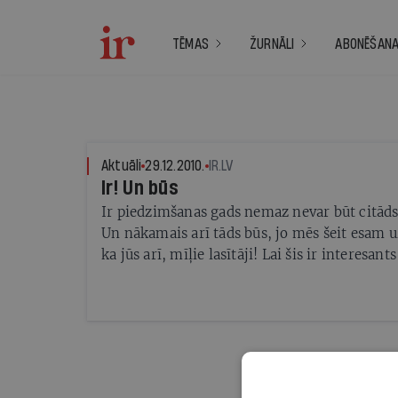
TĒMAS
ŽURNĀLI
ABONĒŠAN
Aktuāli
29.12.2010.
IR.LV
Ir! Un būs
Ir piedzimšanas gads nemaz nevar būt citāds 
Un nākamais arī tāds būs, jo mēs šeit esam 
ka jūs arī, mīļie lasītāji! Lai šis ir interesant