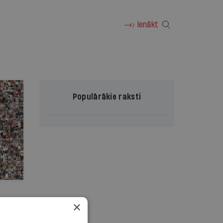
Ienākt
Populārākie raksti
×