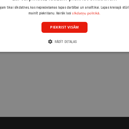
am tikai sīkdatnes, kas nepieciešamas lapas darbībai un analītikai. Lapas kreisajā stūr
sīkdatņu politikā.
mainīt piekrišanu. Vairāk lasi
PIEKRIST VISĀM
RĀDĪT DETAĻAS