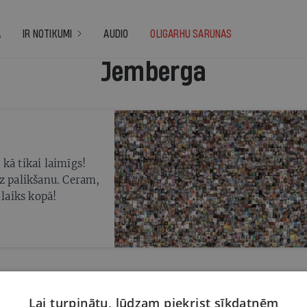
A
IR NOTIKUMI
AUDIO
OLIGARHU SARUNAS
Jemberga
kā tikai laimīgs!
uz palikšanu. Ceram,
s laiks kopā!
Lai turpinātu, lūdzam piekrist sīkdatnēm