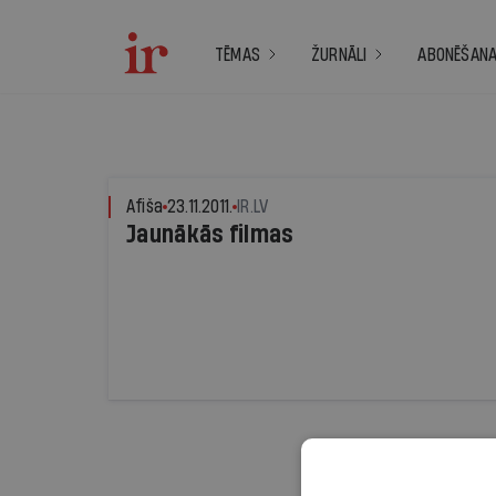
TĒMAS
ŽURNĀLI
ABONĒŠAN
Afiša
23.11.2011.
IR.LV
Jaunākās filmas