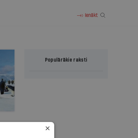
Ienākt
Populārākie raksti
×