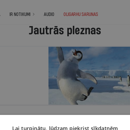
A
IR NOTIKUMI
AUDIO
OLIGARHU SARUNAS
Jautrās pleznas
Lai turpinātu, lūdzam piekrist sīkdatnēm