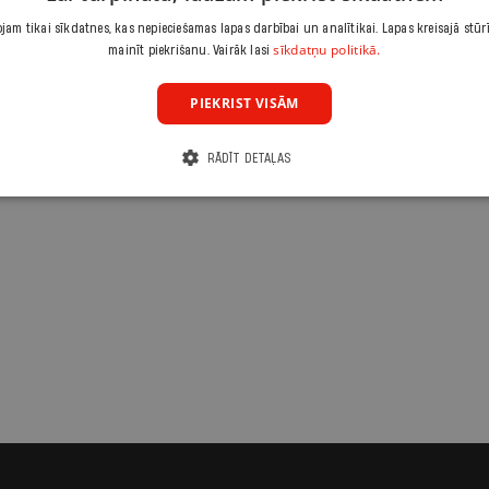
am tikai sīkdatnes, kas nepieciešamas lapas darbībai un analītikai. Lapas kreisajā stūr
sīkdatņu politikā.
mainīt piekrišanu. Vairāk lasi
PIEKRIST VISĀM
RĀDĪT DETAĻAS