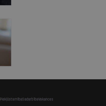
Piekļūstamība
Sadarbība
Vakances