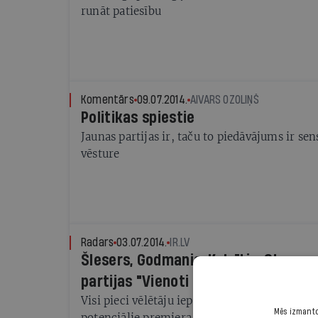
runāt patiesību
Komentārs
09.07.2014.
AIVARS OZOLIŅŠ
Politikas spiestie
Jaunas partijas ir, taču to piedāvājums ir se
vēsture
Radars
03.07.2014.
IR.LV
Šlesers, Godmanis, Kalvītis, Straum
partijas "Vienoti Latvijai" saraksta l
Visi pieci vēlētāju iepriekš "izšūpotie" politi
Mēs izmantoj
potenciālie premjera amata kandidāti