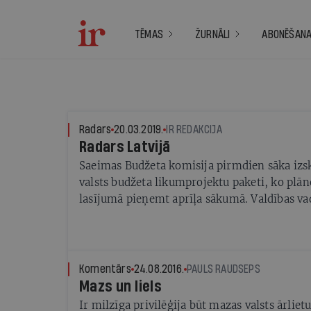
TĒMAS
ŽURNĀLI
ABONĒŠAN
Radars
20.03.2019.
IR REDAKCIJA
Radars Latvijā
Saeimas Budžeta komisija pirmdien sāka izsk
valsts budžeta likumprojektu paketi, ko plān
lasījumā pieņemt aprīļa sākumā. Valdības va
Finanšu ministrijas vadība brīdina, ka nauda
šajā budžetā nav.
Komentārs
24.08.2016.
PAULS RAUDSEPS
Mazs un liels
Ir milzīga privilēģija būt mazas valsts ārliet