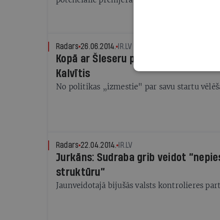
Radars
26.06.2014.
IR.LV
Kopā ar Šleseru politikā mēģinās atg
Kalvītis
No politikas „izmestie" par savu startu vēlēš
Radars
22.04.2014.
IR.LV
Jurkāns: Sudraba grib veidot “nepi
struktūru”
Jaunveidotajā bijušās valsts kontrolieres par