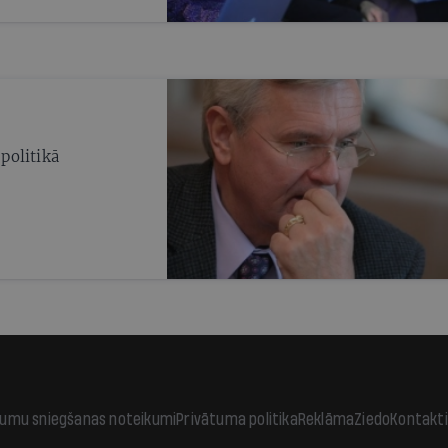
 politikā
jumu sniegšanas noteikumi
Privātuma politika
Reklāma
Ziedo
Kontakti