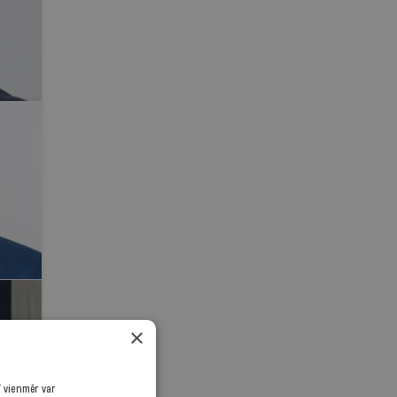
×
ī vienmēr var