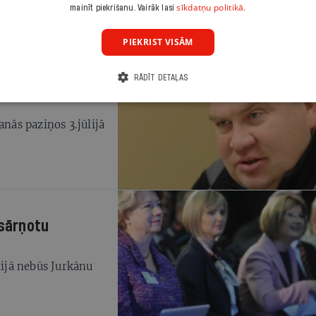
sīkdatņu politikā.
mainīt piekrišanu. Vairāk lasi
PIEKRIST VISĀM
RĀDĪT DETAĻAS
riezties arī
anās paziņos 3.jūlijā
esārņotu
tijā nebūs Jurkānu