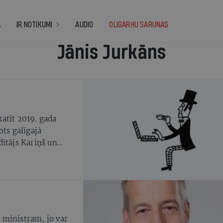
A
IR NOTIKUMI
AUDIO
OLIGARHU SARUNAS
Jānis Jurkāns
atīt 2019. gada
ots galīgajā
dītājs Kariņš un
s papildu tēriņiem
u ministram, jo var