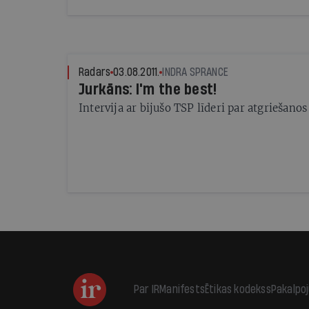
Radars
03.08.2011.
INDRA SPRANCE
Jurkāns: I'm the best!
Intervija ar bijušo TSP līderi par atgriešanos
Par IR
Manifests
Ētikas kodekss
Pakalpo