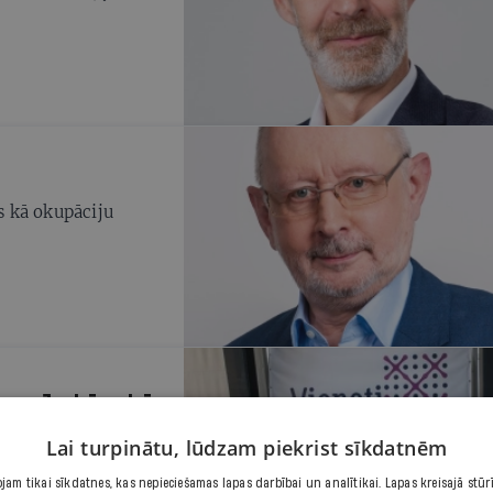
ns kā okupāciju
e un Jurkāns būs
īderi
Lai turpinātu, lūdzam piekrist sīkdatnēm
ķi būšot arī
am tikai sīkdatnes, kas nepieciešamas lapas darbībai un analītikai. Lapas kreisajā stūr