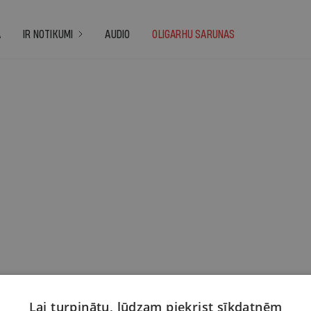
A
IR NOTIKUMI
AUDIO
OLIGARHU SARUNAS
Lai turpinātu, lūdzam piekrist sīkdatnēm