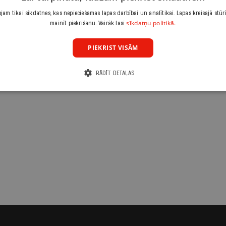
am tikai sīkdatnes, kas nepieciešamas lapas darbībai un analītikai. Lapas kreisajā stūr
sīkdatņu politikā.
mainīt piekrišanu. Vairāk lasi
PIEKRIST VISĀM
RĀDĪT DETAĻAS