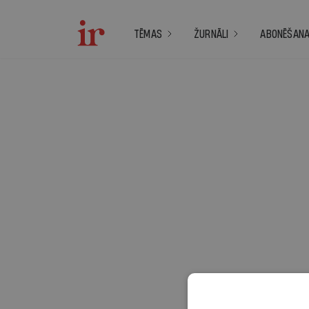
TĒMAS
ŽURNĀLI
ABONĒŠAN