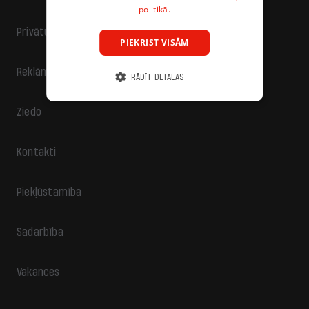
politikā.
Privātuma politika
PIEKRIST VISĀM
Reklāma
RĀDĪT DETAĻAS
Ziedo
Kontakti
Piekļūstamība
Sadarbība
Vakances