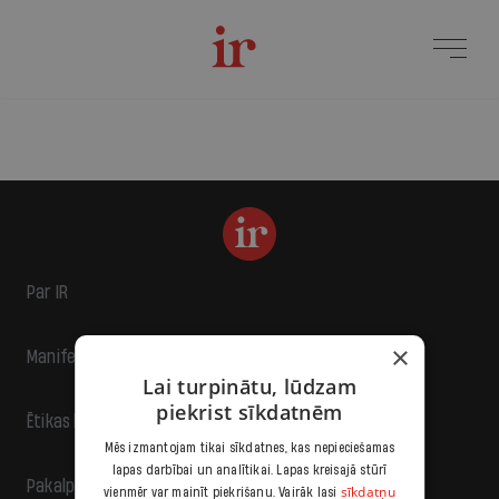
Par IR
×
Manifests
Lai turpinātu, lūdzam
piekrist sīkdatnēm
Ētikas kodekss
Mēs izmantojam tikai sīkdatnes, kas nepieciešamas
lapas darbībai un analītikai. Lapas kreisajā stūrī
Pakalpojumu sniegšanas noteikumi
sīkdatņu
vienmēr var mainīt piekrišanu. Vairāk lasi