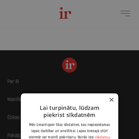
Par IR
×
Manifests
Lai turpinātu, lūdzam
piekrist sīkdatnēm
Ētikas kodekss
Mēs izmantojam tikai sīkdatnes, kas nepieciešamas
lapas darbībai un analītikai. Lapas kreisajā stūrī
Pakalpojumu sniegšanas noteikumi
sīkdatņu
vienmēr var mainīt piekrišanu. Vairāk lasi