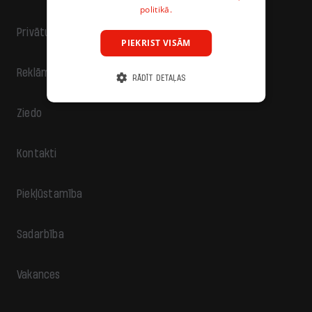
politikā.
Privātuma politika
PIEKRIST VISĀM
Reklāma
RĀDĪT DETAĻAS
Ziedo
Kontakti
Piekļūstamība
Sadarbība
Vakances