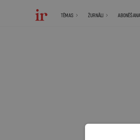
TĒMAS
ŽURNĀLI
ABONĒŠAN