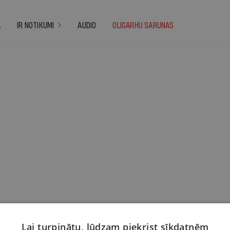
A
IR NOTIKUMI
AUDIO
OLIGARHU SARUNAS
Lai turpinātu, lūdzam piekrist sīkdatnēm