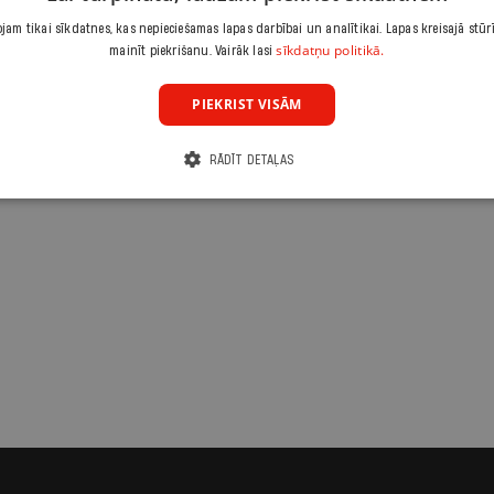
am tikai sīkdatnes, kas nepieciešamas lapas darbībai un analītikai. Lapas kreisajā stūr
sīkdatņu politikā.
mainīt piekrišanu. Vairāk lasi
PIEKRIST VISĀM
RĀDĪT DETAĻAS