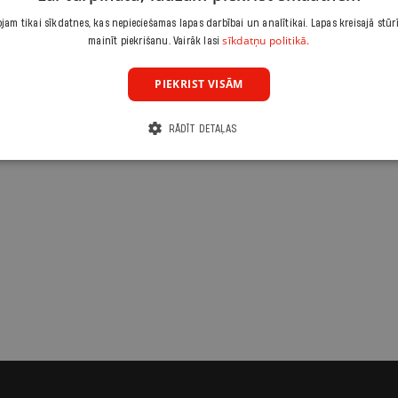
am tikai sīkdatnes, kas nepieciešamas lapas darbībai un analītikai. Lapas kreisajā stūr
sīkdatņu politikā.
mainīt piekrišanu. Vairāk lasi
PIEKRIST VISĀM
RĀDĪT DETAĻAS