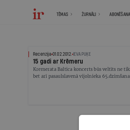
TĒMAS
ŽURNĀLI
ABONĒŠAN
Recenzija
01.02.2012.
IEVA PUĶE
15 gadi ar Krēmeru
Kremerata Baltica koncerts būs veltīts ne tika
bet arī pasaulslavenā vijolnieka 65.dzimšana