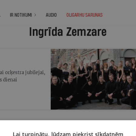
A
IR NOTIKUMI
AUDIO
OLIGARHU SARUNAS
Ingrīda Zemzare
i orķestra jubilejai,
s dienai
Lai turpinātu, lūdzam piekrist sīkdatnēm