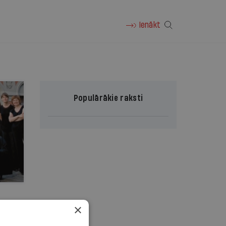
Ienākt
Populārākie raksti
×