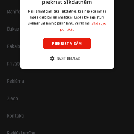
piekrist sīkdatnēm
Manifests
Mēs izmantojam tikai sīkdatnes, kas nepieciešamas
lapas darbībai un analītikai. Lapas kreisajā stūrī
sīkdatņu
vienmēr var mainīt piekrišanu. Vairāk lasi
politikā.
Ētikas kodekss
PIEKRIST VISĀM
Pakalpojumu sniegšanas noteikumi
RĀDĪT DETAĻAS
Privātuma politika
Reklāma
Ziedo
Kontakti
Piekļūstamība