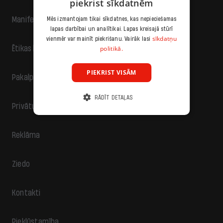
piekrist sīkdatnēm
Manifests
Mēs izmantojam tikai sīkdatnes, kas nepieciešamas
lapas darbībai un analītikai. Lapas kreisajā stūrī
sīkdatņu
vienmēr var mainīt piekrišanu. Vairāk lasi
politikā.
Ētikas kodekss
PIEKRIST VISĀM
Pakalpojumu sniegšanas noteikumi
RĀDĪT DETAĻAS
Privātuma politika
Reklāma
Ziedo
Kontakti
Piekļūstamība