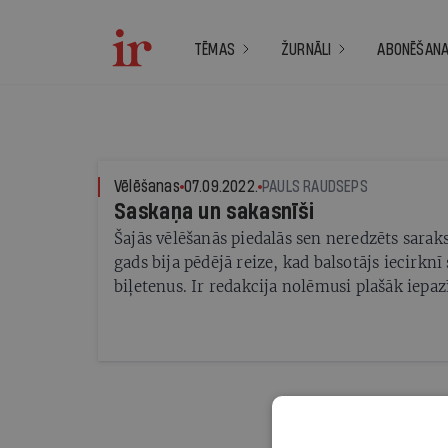
TĒMAS
ŽURNĀLI
ABONĒŠAN
Vēlēšanas
07.09.2022.
PAULS RAUDSEPS
Saskaņa un sakasnīši
Šajās vēlēšanās piedalās sen neredzēts sarak
gads bija pēdējā reize, kad balsotājs iecirkn
biļetenus. Ir redakcija nolēmusi plašāk iepaz
partijām, kurām, pēc mūsu vērtējuma, ir reāl
nākamo valdības koalīciju. Uzskatām, ka pr
kandidātam ir jāsaņem reāls vēlētāju atbalst
neintervējam politiķus, kuri gatavi zīmēties
bet izvairās no darba Saeimā.