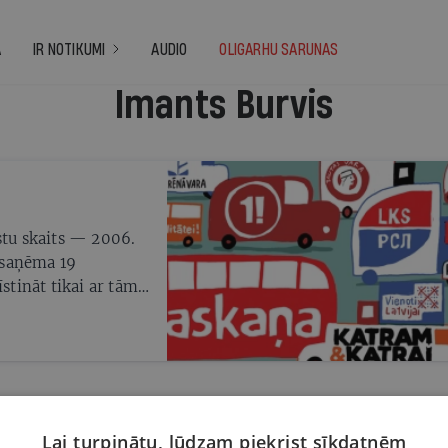
A
IR NOTIKUMI
AUDIO
OLIGARHU SARUNAS
Imants Burvis
stu skaits — 2006.
ī saņēma 19
īstināt tikai ar tām
as iespējas veidot
emjerministra amata
s, tāpēc
 partiju reklāmās,
Lai turpinātu, lūdzam piekrist sīkdatnēm