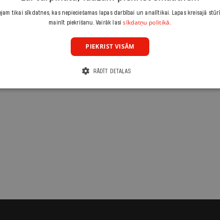
am tikai sīkdatnes, kas nepieciešamas lapas darbībai un analītikai. Lapas kreisajā stūr
sīkdatņu politikā.
mainīt piekrišanu. Vairāk lasi
PIEKRIST VISĀM
RĀDĪT DETAĻAS