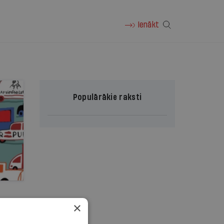
Ienākt
Populārākie raksti
×