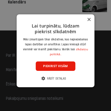
Kalendārs
×
Lai turpinātu, lūdzam
piekrist sīkdatnēm
Mēs izmantojam tikai sīkdatnes, kas nepieciešamas
lapas darbībai un analītikai. Lapas kreisajā stūrī
sīkdatņu
vienmēr var mainīt piekrišanu. Vairāk lasi
politikā.
Par IR
PIEKRIST VISĀM
Manifests
RĀDĪT DETAĻAS
Ētikas kodekss
Pakalpojumu sniegšanas noteikumi