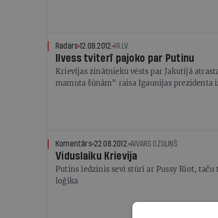
Radars
12.09.2012.
IR.LV
Ilvess tviterī pajoko par Putinu
Krievijas zinātnieku vēsts par Jakutijā atras
mamuta šūnām" raisa Igaunijas prezidenta i
Komentārs
22.08.2012.
AIVARS OZOLIŅŠ
Viduslaiku Krievija
Putins iedzinis sevi stūrī ar Pussy Riot, taču
loģika