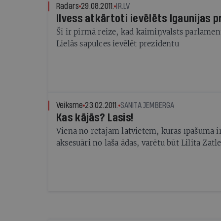
Radars
29.08.2011.
IR.LV
Ilvess atkārtoti ievēlēts Igaunijas
Šī ir pirmā reize, kad kaimiņvalsts parlament
Lielās sapulces ievēlēt prezidentu
Veiksme
23.02.2011.
SANITA JEMBERGA
Kas kājās? Lasis!
Viena no retajām latvietēm, kuras īpašumā i
aksesuāri no laša ādas, varētu būt Lilita Zatl