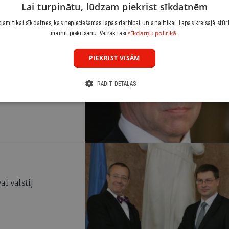
Lai turpinātu, lūdzam piekrist sīkdatnēm
am tikai sīkdatnes, kas nepieciešamas lapas darbībai un analītikai. Lapas kreisajā stūr
sīkdatņu politikā.
mainīt piekrišanu. Vairāk lasi
PIEKRIST VISĀM
ešiem
lībniekus, kas
RĀDĪT DETAĻAS
ai valstij