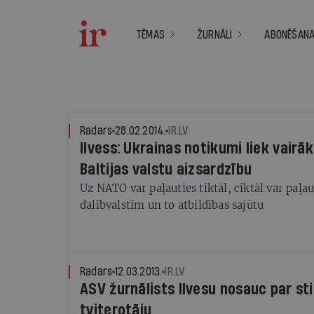
TĒMAS
ŽURNĀLI
ABONĒŠAN
Radars
28.02.2014.
IR.LV
Ilvess: Ukrainas notikumi liek vairā
Baltijas valstu aizsardzību
Uz NATO var paļauties tiktāl, ciktāl var paļau
dalībvalstīm un to atbildības sajūtu
Radars
12.03.2013.
IR.LV
ASV žurnālists Ilvesu nosauc par sti
tviterotāju