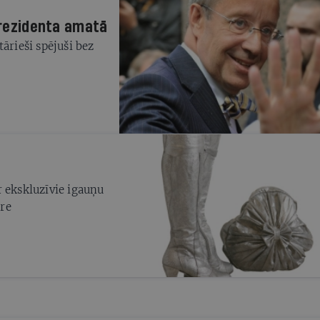
 prezidenta amatā
ārieši spējuši bez
r ekskluzīvie igauņu
ere