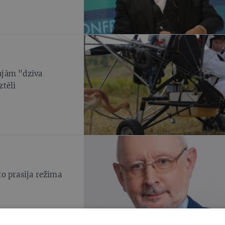
tajām "dzīva
ztēli
 to prasīja režīma