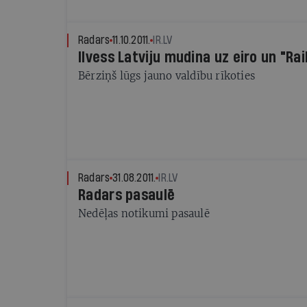
Radars
11.10.2011.
IR.LV
Ilvess Latviju mudina uz eiro un "Rai
Bērziņš lūgs jauno valdību rīkoties
Radars
31.08.2011.
IR.LV
Radars pasaulē
Nedēļas notikumi pasaulē