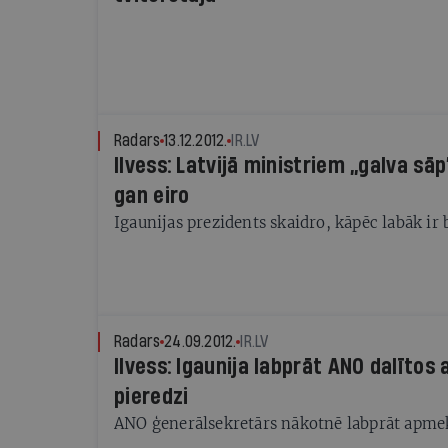
Radars
13.12.2012.
IR.LV
Ilvess: Latvijā ministriem „galva sāp
gan eiro
Igaunijas prezidents skaidro, kāpēc labāk ir
Radars
24.09.2012.
IR.LV
Ilvess: Igaunija labprāt ANO dalītos 
pieredzi
ANO ģenerālsekretārs nākotnē labprāt apmek