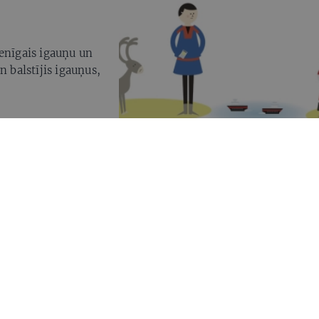
ienīgais igauņu un
n balstījis igauņus,
ijas Tautas frontes
 valstī. Savai
rievijas naudu