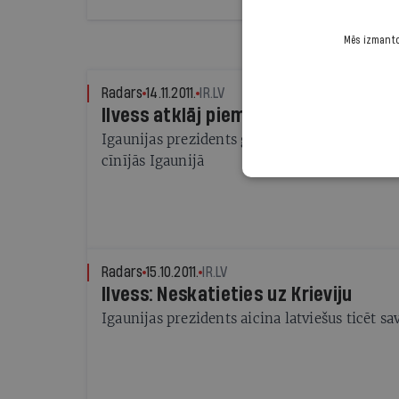
Mēs izmantoj
Radars
14.11.2011.
IR.LV
Ilvess atklāj piemiņas plāksni latvi
Igaunijas prezidents godina Brīvības cīņu da
cīnījās Igaunijā
Radars
15.10.2011.
IR.LV
Ilvess: Neskatieties uz Krieviju
Igaunijas prezidents aicina latviešus ticēt sav