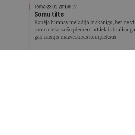
Tēma
23.02.2011.
IR.LV
Somu tilts
Kopēja himnas melodija ir skanīgs, bet ne v
somu ciešo saišu piemērs. «Lielais brālis» ga
gan raisījis mazvērtības kompleksus
Pasaulē
12.01.2011.
IR.LV
Ievainotais degunradzis
Edgars Savisārs (60), kas bija viens no Igaun
dibinātājiem, tagad kļuvis par nīstāko politiķi
pārvēlēšanai parlamentā viņš plānoja tērēt K
Redaktores sleja
05.01.2011.
NELLIJA LOČMELE