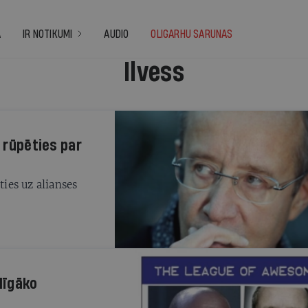
A
IR NOTIKUMI
AUDIO
OLIGARHU SARUNAS
Ilvess
k rūpēties par
ties uz alianses
līgāko