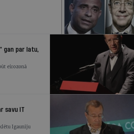
” gan par latu,
 būt eirozonā
ar savu IT
lētu Igauniju