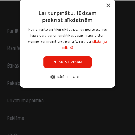
×
Lai turpinātu, lūdzam
piekrist sīkdatnēm
Mēs izmantojam tikai sīkdatnes, kas nepieciešamas
Par IR
lapas darbībai un analītikai. Lapas kreisajā stūrī
sīkdatņu
vienmēr var mainīt piekrišanu. Vairāk lasi
politikā.
Manifests
PIEKRIST VISĀM
Ētikas kodekss
RĀDĪT DETAĻAS
Pakalpojumu sniegšanas noteikumi
Privātuma politika
Reklāma