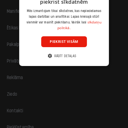
piekrist sīkdatnēm
Manifests
Mēs izmantojam tikai sīkdatnes, kas nepieciešamas
lapas darbībai un analītikai. Lapas kreisajā stūrī
sīkdatņu
vienmēr var mainīt piekrišanu. Vairāk lasi
politikā.
Ētikas kodekss
PIEKRIST VISĀM
Pakalpojumu sniegšanas noteikumi
RĀDĪT DETAĻAS
Privātuma politika
Reklāma
Ziedo
Kontakti
Piekļūstamība