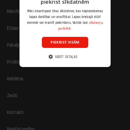
piekrist sīkdatnēm
Manifests
Mēs izmantojam tikai sīkdatnes, kas nepieciešamas
lapas darbībai un analītikai. Lapas kreisajā stūrī
sīkdatņu
vienmēr var mainīt piekrišanu. Vairāk lasi
politikā.
Ētikas kodekss
PIEKRIST VISĀM
Pakalpojumu sniegšanas noteikumi
RĀDĪT DETAĻAS
Privātuma politika
Reklāma
Ziedo
Kontakti
Piekļūstamība