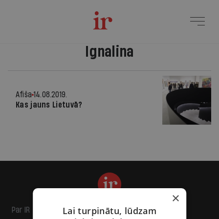
Ignalina
Afiša
14.08.2019.
Kas jauns Lietuvā?
×
Lai turpinātu, lūdzam
Par IR