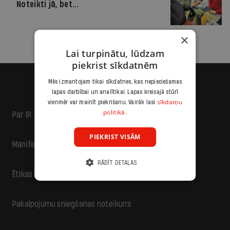
Noteikti jā, bet...
×
Lai turpinātu, lūdzam
piekrist sīkdatnēm
Mēs izmantojam tikai sīkdatnes, kas nepieciešamas
lapas darbībai un analītikai. Lapas kreisajā stūrī
sīkdatņu
vienmēr var mainīt piekrišanu. Vairāk lasi
politikā.
Par IR
PIEKRIST VISĀM
Manifests
RĀDĪT DETAĻAS
Ētikas kodekss
Pakalpojumu sniegšanas noteikumi