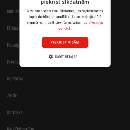
piekrist sīkdatnēm
Manifests
Mēs izmantojam tikai sīkdatnes, kas nepieciešamas
lapas darbībai un analītikai. Lapas kreisajā stūrī
sīkdatņu
vienmēr var mainīt piekrišanu. Vairāk lasi
politikā.
Ētikas kodekss
PIEKRIST VISĀM
Pakalpojumu sniegšanas noteikumi
RĀDĪT DETAĻAS
Privātuma politika
Reklāma
Ziedo
Kontakti
Piekļūstamība