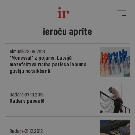
ieroču aprite
Aktuāli
23.08.2018.
"Moneyval" ziņojums: Latvijā
mazefektīva rīcība patiesā labuma
guvēju noteikšanā
Radars
07.10.2015.
Radars pasaulē
Radars
21.12.2012.