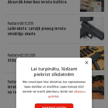
Absurdā Amerikas ieroču kultūra
Radars
08.11.2011.
Laikraksts: Latvijā pieaug ieroču
nēsātāju skaits
Radars
02.03.2011.
Stingrāk kontrolēs ieroču apriti
×
Lai turpinātu, lūdzam
piekrist sīkdatnēm
Radars
21.02.2011.
Mēs izmantojam tikai sīkdatnes, kas nepieciešamas
Ieroču īpašnieku veselību pārbauda
lapas darbībai un analītikai. Lapas kreisajā stūrī
sīkdatņu
ne retāk kā pēc 5 gadiem
vienmēr var mainīt piekrišanu. Vairāk lasi
politikā.
PIEKRIST VISĀM