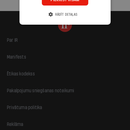
RĀDĪT DETAĻAS
Par IR
Manifests
Ētikas kodekss
Pakalpojumu sniegšanas noteikumi
Privātuma politika
Reklāma