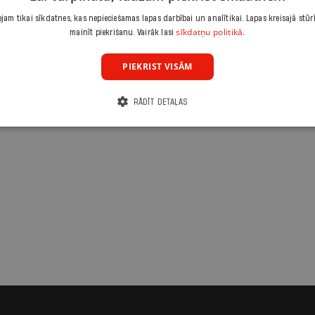
am tikai sīkdatnes, kas nepieciešamas lapas darbībai un analītikai. Lapas kreisajā stūr
sīkdatņu politikā.
mainīt piekrišanu. Vairāk lasi
PIEKRIST VISĀM
RĀDĪT DETAĻAS