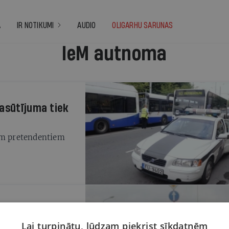
A
IR NOTIKUMI
AUDIO
OLIGARHU SARUNAS
IeM autnoma
pasūtījuma tiek
iem pretendentiem
tonomas līgumu
maksā 4,22 miljonu
Lai turpinātu, lūdzam piekrist sīkdatnēm