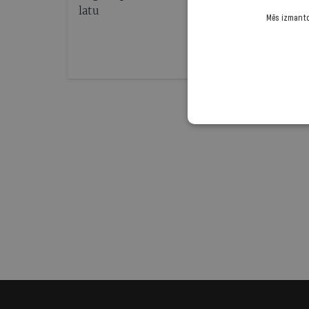
latu
Mēs izmantoj