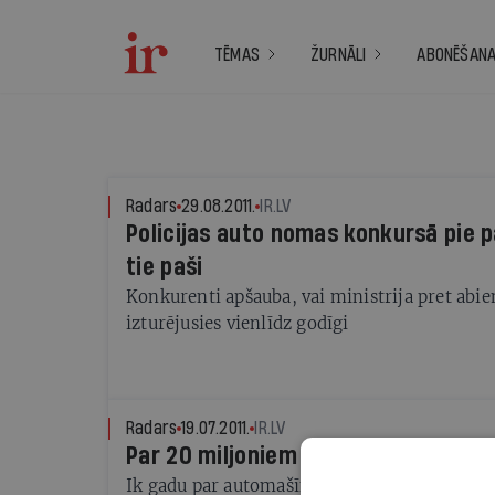
TĒMAS
ŽURNĀLI
ABONĒŠAN
Radars
29.08.2011.
IR.LV
Policijas auto nomas konkursā pie 
tie paši
Konkurenti apšauba, vai ministrija pret ab
izturējusies vienlīdz godīgi
Radars
19.07.2011.
IR.LV
Par 20 miljoniem IeM ļauj slēgt au
Ik gadu par automašīnu nomu valstij būs jā