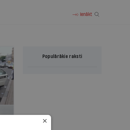
Ienākt
Populārākie raksti
×