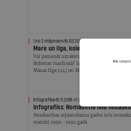
1 no 2 miljoniem
18.03.2020.
ALISE MARKĀNE
Mare un Ilga, kolekcionē ielu uzraks
Vai pamanāt uzrakstus, kas rotā māju sienas
Mēs izmantoj
ikdienas maršrutā? Izrādās, to ir daudz vair
Māsas Ilga (24) un Mare (20), kā viņa lūdz se
gadu publicē ielas mākslinieku pausto savā F
filozofija.
Infografika
15.11.2016.
IR.LV
Infografiks: Nomainītie ielu nosauk
Neatkarības atjaunošanas gados ielu nosauk
mainīti 1990.-1992.gadā