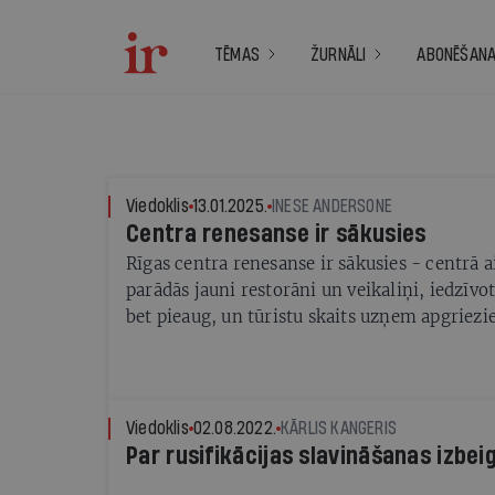
TĒMAS
ŽURNĀLI
ABONĒŠAN
Viedoklis
13.01.2025.
INESE ANDERSONE
Centra renesanse ir sākusies
Rīgas centra renesanse ir sākusies - centrā a
parādās jauni restorāni un veikaliņi, iedzīvo
bet pieaug, un tūristu skaits uzņem apgriezi
Viedoklis
02.08.2022.
KĀRLIS KANGERIS
Par rusifikācijas slavināšanas izbei