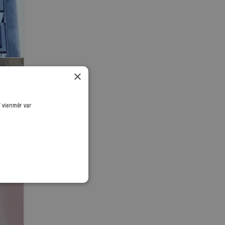
×
ī vienmēr var