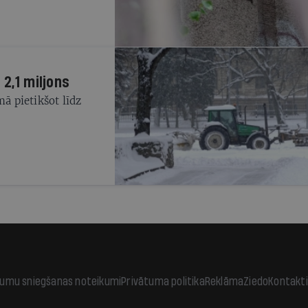
 2,1 miljons
mā pietikšot līdz
jumu sniegšanas noteikumi
Privātuma politika
Reklāma
Ziedo
Kontakti