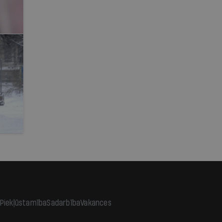
Piekļūstamība
Sadarbība
Vakances