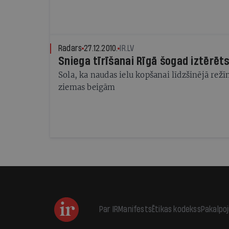
Radars
27.12.2010.
IR.LV
Sniega tīrīšanai Rīgā šogad iztērēts
Sola, ka naudas ielu kopšanai līdzšinējā režī
ziemas beigām
Par IR
Manifests
Ētikas kodekss
Pakalpo