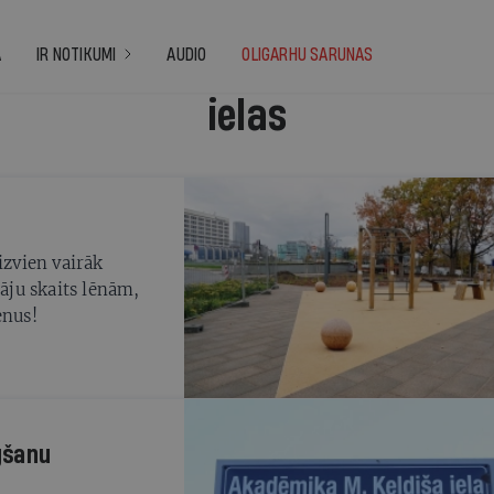
A
IR NOTIKUMI
AUDIO
OLIGARHU SARUNAS
ielas
izvien vairāk
tāju skaits lēnām,
enus!
gšanu