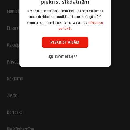
piekrist sīkdatnēm
Manifests
Mēs izmantojam tikai sīkdatnes, kas nepieciešamas
lapas darbībai un analītikai. Lapas kreisajā stūrī
sīkdatņu
vienmēr var mainīt piekrišanu. Vairāk lasi
politikā.
Ētikas kodekss
PIEKRIST VISĀM
Pakalpojumu sniegšanas noteikumi
RĀDĪT DETAĻAS
Privātuma politika
Reklāma
Ziedo
Kontakti
Piekļūstamība