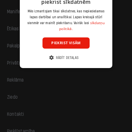
piekrist sīkdatnēm
Manifests
Mēs izmantojam tikai sīkdatnes, kas nepieciešamas
lapas darbībai un analītikai. Lapas kreisajā stūrī
sīkdatņu
vienmēr var mainīt piekrišanu. Vairāk lasi
politikā.
Ētikas kodekss
PIEKRIST VISĀM
Pakalpojumu sniegšanas noteikumi
RĀDĪT DETAĻAS
Privātuma politika
Reklāma
Ziedo
Kontakti
Piekļūstamība