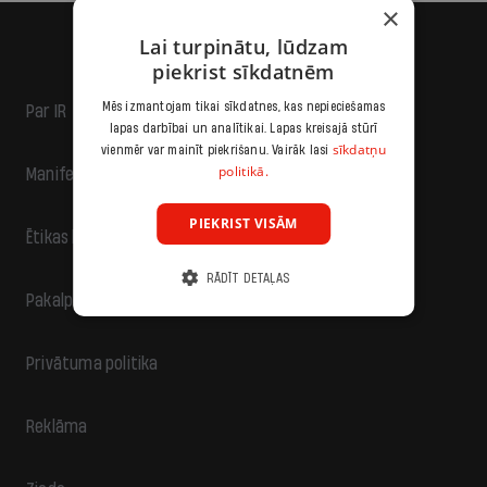
×
Lai turpinātu, lūdzam
piekrist sīkdatnēm
Mēs izmantojam tikai sīkdatnes, kas nepieciešamas
Par IR
lapas darbībai un analītikai. Lapas kreisajā stūrī
sīkdatņu
vienmēr var mainīt piekrišanu. Vairāk lasi
politikā.
Manifests
PIEKRIST VISĀM
Ētikas kodekss
RĀDĪT DETAĻAS
Pakalpojumu sniegšanas noteikumi
Privātuma politika
Reklāma