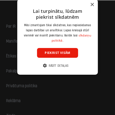
×
Lai turpinātu, lūdzam
piekrist sīkdatnēm
Mēs izmantojam tikai sīkdatnes, kas nepieciešamas
Par IR
lapas darbībai un analītikai. Lapas kreisajā stūrī
sīkdatņu
vienmēr var mainīt piekrišanu. Vairāk lasi
politikā.
Manifests
PIEKRIST VISĀM
Ētikas kodekss
RĀDĪT DETAĻAS
Pakalpojumu sniegšanas noteikumi
Privātuma politika
Reklāma