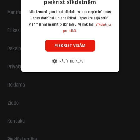
piekrist sīkdatnēm
Manifests
Mēs izmantojam tikai sīkdatnes, kas nepieciešamas
lapas darbībai un analītikai. Lapas kreisajā stūrī
sīkdatņu
vienmēr var mainīt piekrišanu. Vairāk lasi
politikā.
Ētikas kodekss
PIEKRIST VISĀM
Pakalpojumu sniegšanas noteikumi
RĀDĪT DETAĻAS
Privātuma politika
Reklāma
Ziedo
Kontakti
Piekļūstamība