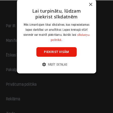
×
Lai turpinātu, lūdzam
piekrist sīkdatnēm
Mēs izmantojam tikai sīkdatnes, kas nepieciešamas
Par IR
lapas darbībai un analītikai. Lapas kreisajā stūrī
sīkdatņu
vienmēr var mainīt piekrišanu. Vairāk lasi
politikā.
Manifests
PIEKRIST VISĀM
Ētikas kodekss
RĀDĪT DETAĻAS
Pakalpojumu sniegšanas noteikumi
Privātuma politika
Reklāma