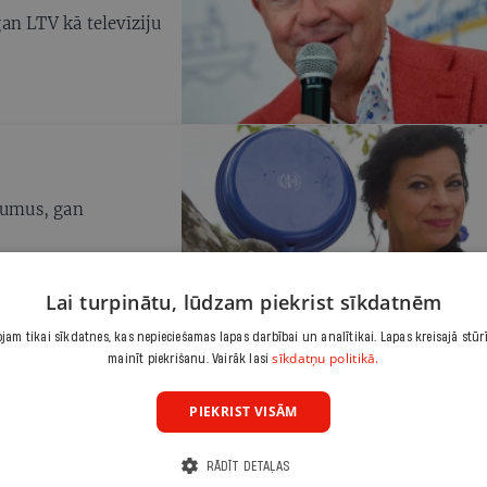
an LTV kā televīziju
unumus, gan
Lai turpinātu, lūdzam piekrist sīkdatnēm
am tikai sīkdatnes, kas nepieciešamas lapas darbībai un analītikai. Lapas kreisajā stūr
sīkdatņu politikā.
mainīt piekrišanu. Vairāk lasi
PIEKRIST VISĀM
sasniegti,
ēta līdzšinējam
RĀDĪT DETAĻAS
cība ir galvenais