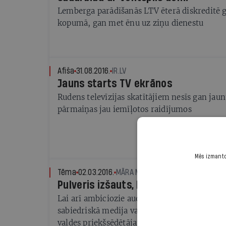
Lemberga parādīšanās LTV ēterā diskreditē g
kopumā, gan met ēnu uz ziņu dienestu
Afiša
31.08.2016.
IR.LV
Jauns starts TV ekrānos
Rudens televīzijas skatītājiem nesīs gan ja
pārmaiņas jau iemīļotos raidījumos
Mēs izmantoj
Tēma
02.03.2016.
MĀRA MIĶELSONE
Pulveris izšauts, ko tālāk?
Lai arī ambiciozie auditorijas mērķi vēl nav 
sabiedriskā medija vadība arī turpmāk uztic
valdes priekšsēdētājam Ivaram Beltem. Pēcte