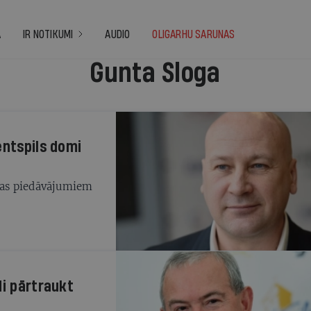
A
IR NOTIKUMI
AUDIO
OLIGARHU SARUNAS
Gunta Sloga
entspils domi
bas piedāvājumiem
di pārtraukt