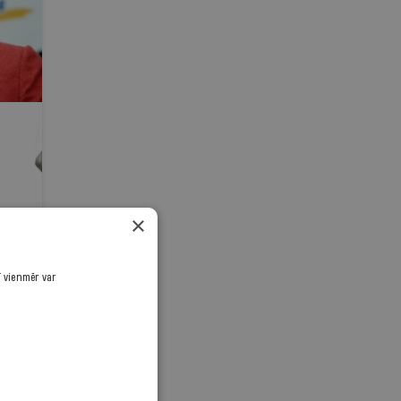
×
ī vienmēr var