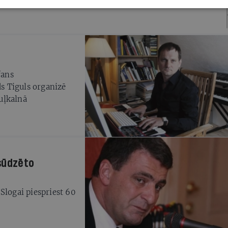
ra un finanšu
 vadība turpmāk
mazāk, bet
fans
s Tiguls organizē
uļkalnā
sūdzēto
Slogai piespriest 60