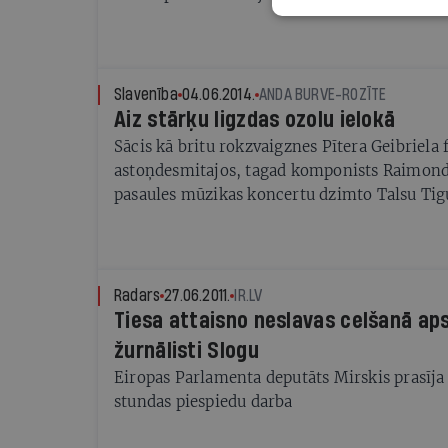
arguments, tāpēc no jauna meklēs tikai satu
pārraugus Latvijas televīzijas valdē. Kā LTV
atrisinās sarežģīto uzdevumu - naudas būs 
auditorijas uzmanība jānotur?
Slavenība
04.06.2014.
ANDA BURVE-ROZĪTE
Aiz stārķu ligzdas ozolu ielokā
Sācis kā britu rokzvaigznes Pītera Geibriela 
astoņdesmitajos, tagad komponists Raimond
pasaules mūzikas koncertu dzimto Talsu Tig
Radars
27.06.2011.
IR.LV
Tiesa attaisno neslavas celšanā ap
žurnālisti Slogu
Eiropas Parlamenta deputāts Mirskis prasīja 
stundas piespiedu darba