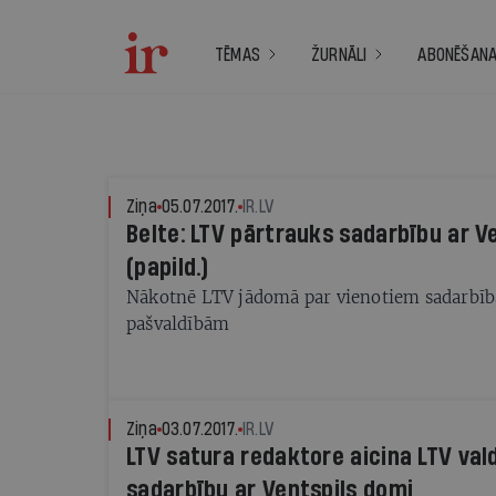
TĒMAS
ŽURNĀLI
ABONĒŠAN
Ziņa
05.07.2017.
IR.LV
Belte: LTV pārtrauks sadarbību ar V
(papild.)
Nākotnē LTV jādomā par vienotiem sadarbī
pašvaldībām
Ziņa
03.07.2017.
IR.LV
LTV satura redaktore aicina LTV val
sadarbību ar Ventspils domi