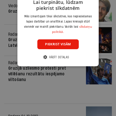
Lai turpinātu, lūdzam
Viedoklis
10.10.2012.
piekrist sīkdatnēm
Gruzijas ceļš
Mēs izmantojam tikai sīkdatnes, kas nepieciešamas
lapas darbībai un analītikai. Lapas kreisajā stūrī
sīkdatņu
vienmēr var mainīt piekrišanu. Vairāk lasi
politikā.
Radars
06.10.2012.
Gruzijas zaudējums — brīdinājums arī
PIEKRIST VISĀM
Latvijai
RĀDĪT DETAĻAS
Radars
05.10.2012.
Gruzijā uzliesmo protesti pret
vēlēšanu rezultātu iespējamo
viltošanu