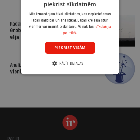
piekrist sīkdatnēm
Mēs izmantojam tikai sīkdatnes, kas nepieciešamas
lapas darbībai un analītikai. Lapas kreisajā stūrī
Radars
02.11.2011.
sīkdatņu
vienmēr var mainīt piekrišanu. Vairāk lasi
Grobiņas iedzīvotāji vēršas ECT pret
politikā.
vēja ģeneratoriem
PIEKRIST VISĀM
RĀDĪT DETAĻAS
Analīze
26.01.2011.
Vieni pret vēju
Par IR