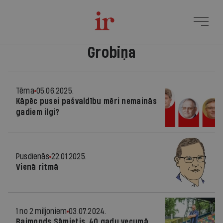
Grobiņa
Tēma
05.06.2025.
Kāpēc pusei pašvaldību mēri nemainās
gadiem ilgi?
Pusdienās
22.01.2025.
Vienā ritmā
1 no 2 miljoniem
03.07.2024.
Raimonds Sāmietis, 40 gadu vecumā