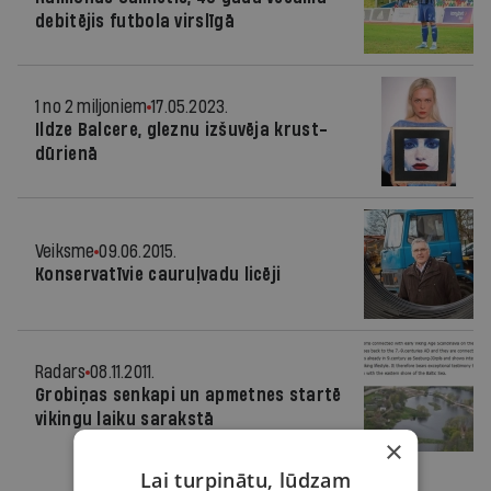
debitējis futbola virslīgā
1 no 2 miljoniem
17.05.2023.
Ildze Balcere, gleznu izšuvēja krust­
dūrienā
Veiksme
09.06.2015.
Konservatīvie cauruļvadu licēji
Radars
08.11.2011.
Grobiņas senkapi un apmetnes startē
vikingu laiku sarakstā
×
Lai turpinātu, lūdzam