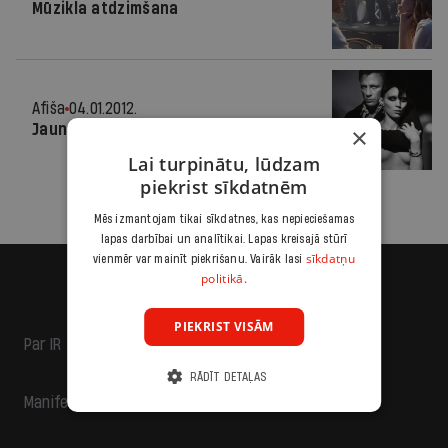
Mūzikla atdzimšana
Afiša
04.01.2012.
Jaunākās filmas
×
Lai turpinātu, lūdzam
piekrist sīkdatnēm
Mēs izmantojam tikai sīkdatnes, kas nepieciešamas
lapas darbībai un analītikai. Lapas kreisajā stūrī
sīkdatņu
vienmēr var mainīt piekrišanu. Vairāk lasi
politikā.
PIEKRIST VISĀM
Par IR
RĀDĪT DETAĻAS
Manifests