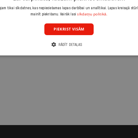
am tikai sīkdatnes, kas nepieciešamas lapas darbībai un analītikai. Lapas kreisajā stūr
sīkdatņu politikā.
mainīt piekrišanu. Vairāk lasi
PIEKRIST VISĀM
RĀDĪT DETAĻAS