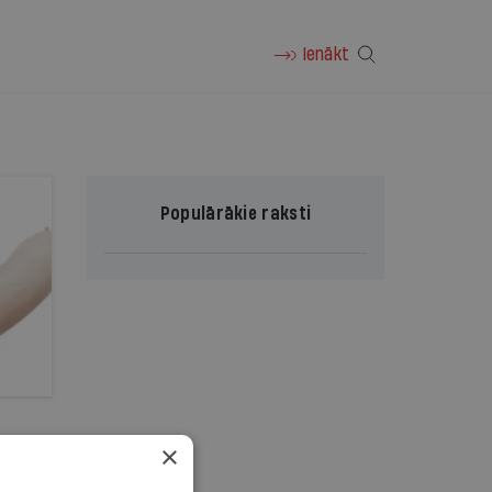
Ienākt
Populārākie raksti
×