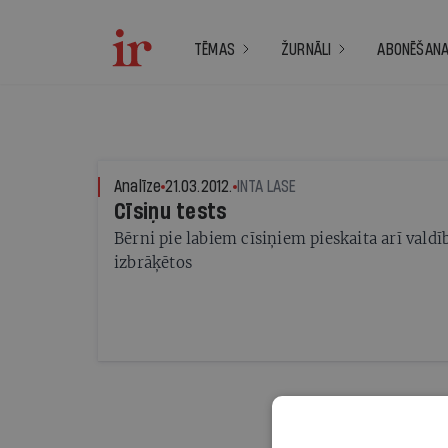
TĒMAS
ŽURNĀLI
ABONĒŠAN
Analīze
21.03.2012.
INTA LASE
Cīsiņu tests
Bērni pie labiem cīsiņiem pieskaita arī vald
izbrāķētos