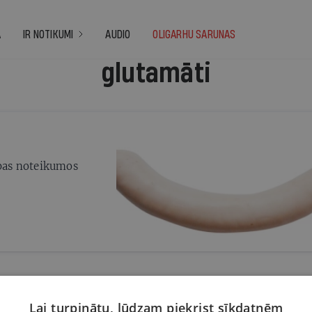
A
IR NOTIKUMI
AUDIO
OLIGARHU SARUNAS
glutamāti
ības noteikumos
Lai turpinātu, lūdzam piekrist sīkdatnēm