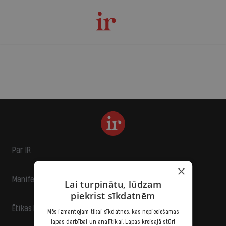
Par IR
×
Manifests
Lai turpinātu, lūdzam
piekrist sīkdatnēm
Ētikas kodekss
Mēs izmantojam tikai sīkdatnes, kas nepieciešamas
lapas darbībai un analītikai. Lapas kreisajā stūrī