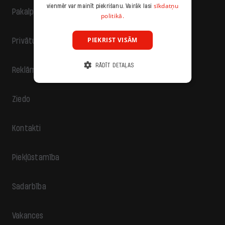
sīkdatņu
vienmēr var mainīt piekrišanu. Vairāk lasi
Pakalpojumu sniegšanas noteikumi
politikā.
PIEKRIST VISĀM
Privātuma politika
RĀDĪT DETAĻAS
Reklāma
Ziedo
Kontakti
Piekļūstamība
Sadarbība
Vakances