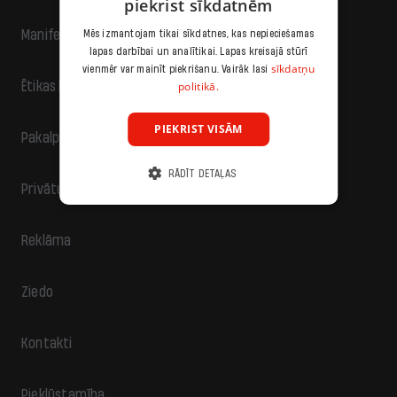
piekrist sīkdatnēm
Manifests
Mēs izmantojam tikai sīkdatnes, kas nepieciešamas
lapas darbībai un analītikai. Lapas kreisajā stūrī
sīkdatņu
vienmēr var mainīt piekrišanu. Vairāk lasi
politikā.
Ētikas kodekss
PIEKRIST VISĀM
Pakalpojumu sniegšanas noteikumi
RĀDĪT DETAĻAS
Privātuma politika
Reklāma
Ziedo
Kontakti
Piekļūstamība