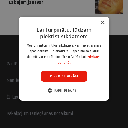
Labajam jāuzvar
×
Lai turpinātu, lūdzam
piekrist sīkdatnēm
Mēs izmantojam tikai sīkdatnes, kas nepieciešamas
lapas darbībai un analītikai. Lapas kreisajā stūrī
sīkdatņu
vienmēr var mainīt piekrišanu. Vairāk lasi
politikā.
Par IR
PIEKRIST VISĀM
Manifests
RĀDĪT DETAĻAS
Ētikas kodekss
Pakalpojumu sniegšanas noteikumi