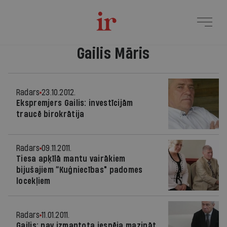
Gailis Māris
Radars
23.10.2012.
Ekspremjers Gailis: investīcijām
traucē birokrātija
Radars
09.11.2011.
Tiesa apķīlā mantu vairākiem
bijušajiem “Kuģniecības" padomes
locekļiem
Radars
11.01.2011.
Gailis: nav izmantota iespēja mazināt