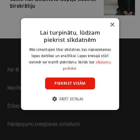
birokrātiju
×
Lai turpinātu, lūdzam
piekrist sīkdatnēm
Mēs izmantojam tikai sīkdatnes, kas nepieciešamas
lapas darbībai un analītikai. Lapas kreisajā stūrī
sīkdatņu
vienmēr var mainīt piekrišanu. Vairāk lasi
politikā.
Par IR
PIEKRIST VISĀM
Manifests
RĀDĪT DETAĻAS
Ētikas kodekss
Pakalpojumu sniegšanas noteikumi