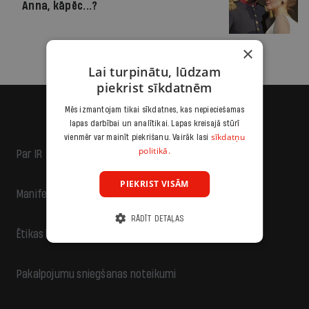
Anna, kāpēc...?
×
Lai turpinātu, lūdzam
piekrist sīkdatnēm
Mēs izmantojam tikai sīkdatnes, kas nepieciešamas
lapas darbībai un analītikai. Lapas kreisajā stūrī
sīkdatņu
vienmēr var mainīt piekrišanu. Vairāk lasi
politikā.
Par IR
PIEKRIST VISĀM
Manifests
RĀDĪT DETAĻAS
Ētikas kodekss
Pakalpojumu sniegšanas noteikumi