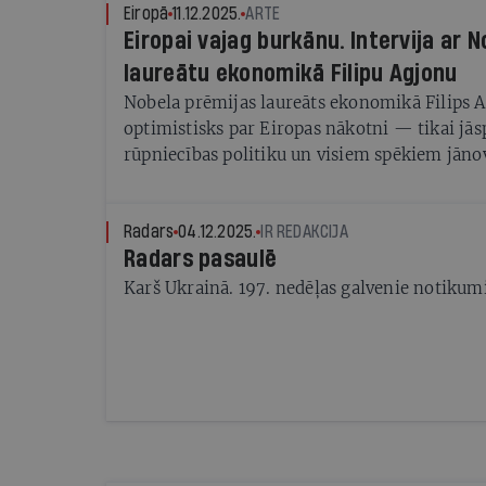
Eiropā
11.12.2025.
ARTE
Eiropai vajag burkānu. Intervija ar 
laureātu ekonomikā Filipu Agjonu
Nobela prēmijas laureāts ekonomikā Filips A
optimistisks par Eiropas nākotni — tikai jāsp
rūpniecības politiku un visiem spēkiem jāno
nākšana pie varas
Radars
04.12.2025.
IR REDAKCIJA
Radars pasaulē
Karš Ukrainā. 197. nedēļas galvenie notikum