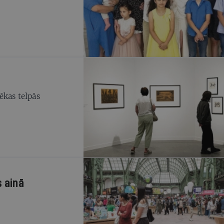
ēkas telpās
s ainā