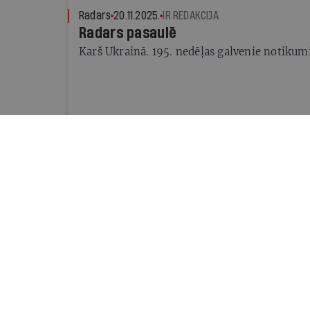
Radars
20.11.2025.
IR REDAKCIJA
Radars pasaulē
Karš Ukrainā. 195. nedēļas galvenie notikum
Eiropā
10.11.2025.
ARTE
VIDEO: Tikai jā nozīmē jā – vai Eiro
par seksuālu vardarbību uzlabojas?
Francija pievienojas to ES valstu pulkam, ku
nepārprotamas piekrišanas tiek uzskatīts pa
Radars
06.11.2025.
IR REDAKCIJA