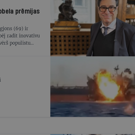
Nobela prēmijas
gjons (69) ir
ēj radīt inovatīvu
vērš populistu
i