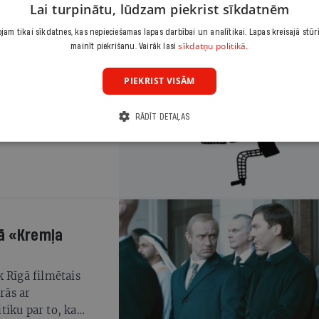
Lai turpinātu, lūdzam piekrist sīkdatnēm
am tikai sīkdatnes, kas nepieciešamas lapas darbībai un analītikai. Lapas kreisajā stūr
sīkdatņu politikā.
mainīt piekrišanu. Vairāk lasi
PIEKRIST VISĀM
RĀDĪT DETAĻAS
mā «Kremļa
 Rīgā filmētais
rās ar
tiku par to, ka