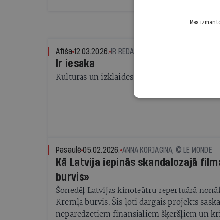
Mēs izmantoj
Afiša
12.03.2026.
IR REDAKCIJA
Ir iesaka
Kultūras un izklaides notikumi
Pasaulē
05.02.2026.
ANNA KORJAGINA, © LE MONDE
Kā Latvija iepinās skandalozajā fil
burvis»
Šonedēļ Latvijas kinoteātru repertuārā nonāk
Kremļa burvis. Šis ļoti dārgais projekts saskā
neparedzētiem finansiāliem šķēršļiem un kri