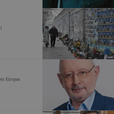
i
em Eiropas