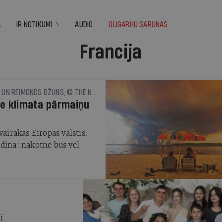
A
IR NOTIKUMI
AUDIO
OLIGARHU SARUNAS
Francija
MARKS LANDLERS, ČIKO HARLANS UN REIMONDS DŽUNS, © THE NEW YORK TIMES NEWS SERVICE
tne klimata pārmaiņu
vairākās Eiropas valstīs.
īdina: nākotne būs vēl
i