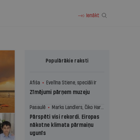
Ienākt
Populārākie raksti
Afiša
Evelīna Stiene, speciāli Ir
Zīmējumi pārņem muzeju
Pasaulē
Marks Landlers, Čiko Harlans un Reimonds Džuns, © The New York Times News Service
Pārspēti visi rekordi. Eiropas
nākotne klimata pārmaiņu
ugunīs