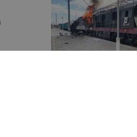
i
pā likumdošana
r sekss bez
r izvarošanu.