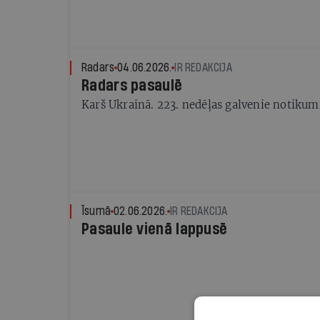
Radars
04.06.2026.
IR REDAKCIJA
Radars pasaulē
Karš Ukrainā. 223. nedēļas galvenie notikum
Īsumā
02.06.2026.
IR REDAKCIJA
Pasaule vienā lappusē