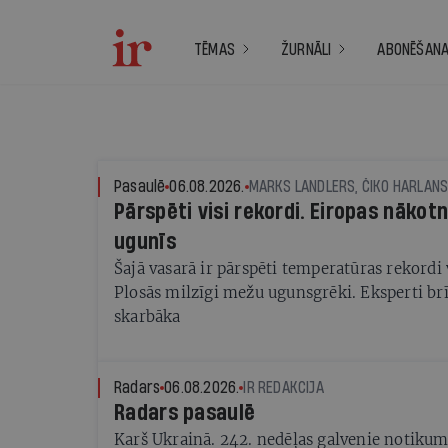
TĒMAS
ŽURNĀLI
ABONĒŠAN
Pasaulē
06.08.2026.
Pārspēti visi rekordi. Eiropas nāko
ugunīs
Šajā vasarā ir pārspēti temperatūras rekordi 
Plosās milzīgi mežu ugunsgrēki. Eksperti br
skarbāka
Radars
06.08.2026.
IR REDAKCIJA
Radars pasaulē
Karš Ukrainā. 242. nedēļas galvenie notikum