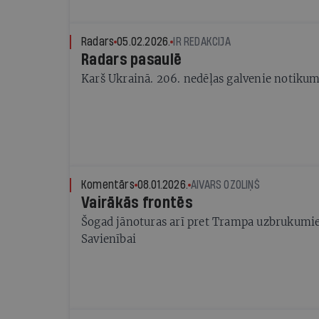
krievu tēli filmā attēloti pārāk pozitīvi
Radars
05.02.2026.
IR REDAKCIJA
Radars pasaulē
Karš Ukrainā. 206. nedēļas galvenie notikum
Komentārs
08.01.2026.
AIVARS OZOLIŅŠ
Vairākās frontēs
Šogad jānoturas arī pret Trampa uzbrukumi
Savienībai