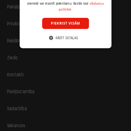
sīkdatņu
vienmēr var mainīt piekrišanu. Vairāk lasi
Pakalpojumu sniegšanas noteikumi
politikā.
PIEKRIST VISĀM
Privātuma politika
RĀDĪT DETAĻAS
Reklāma
Ziedo
Kontakti
Piekļūstamība
Sadarbība
Vakances