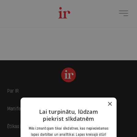
Par IR
×
Manifests
Lai turpinātu, lūdzam
piekrist sīkdatnēm
Ētikas kodekss
Mēs izmantojam tikai sīkdatnes, kas nepieciešamas
lapas darbībai un analītikai. Lapas kreisajā stūrī