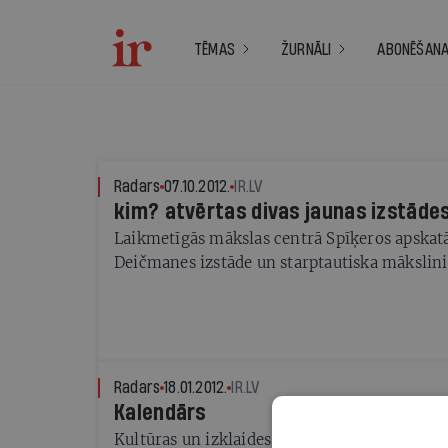
TĒMAS
ŽURNĀLI
ABONĒŠAN
Radars
07.10.2012.
IR.LV
kim? atvērtas divas jaunas izstāde
Laikmetīgās mākslas centrā Spīķeros apskat
Deičmanes izstāde un starptautiska mākslini
Radars
18.01.2012.
IR.LV
Kalendārs
Kultūras un izklaides notikumi