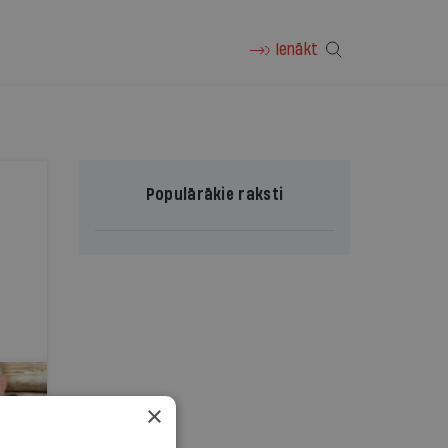
Ienākt
Populārākie raksti
×