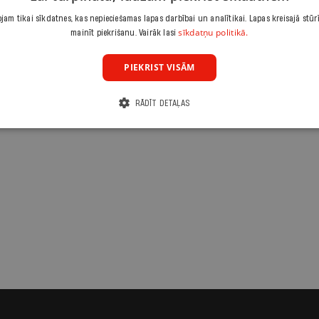
am tikai sīkdatnes, kas nepieciešamas lapas darbībai un analītikai. Lapas kreisajā stūr
sīkdatņu politikā.
mainīt piekrišanu. Vairāk lasi
PIEKRIST VISĀM
RĀDĪT DETAĻAS