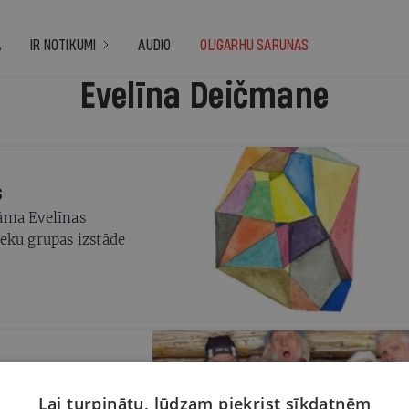
A
IR NOTIKUMI
AUDIO
OLIGARHU SARUNAS
Evelīna Deičmane
s
āma Evelīnas
eku grupas izstāde
Lai turpinātu, lūdzam piekrist sīkdatnēm