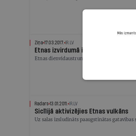
Mēs izmantoj
Ziņa
17.03.2017.
IR.LV
Etnas izvirdumā ievainoti vismaz de
Etnas dienvidaustrumu krātera izvirdums ats
Radars
13.01.2011.
IR.LV
Sicīlijā aktivizējies Etnas vulkāns
Uz salas izsludināts paaugstinātas gatavības 