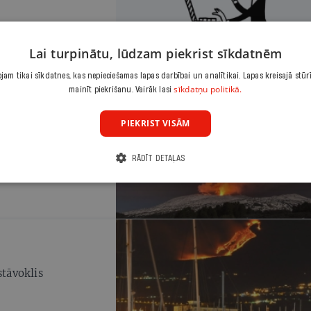
Lai turpinātu, lūdzam piekrist sīkdatnēm
am tikai sīkdatnes, kas nepieciešamas lapas darbībai un analītikai. Lapas kreisajā stūr
sīkdatņu politikā.
mainīt piekrišanu. Vairāk lasi
smit cilvēki
PIEKRIST VISĀM
ākās otrdien.
RĀDĪT DETAĻAS
stāvoklis