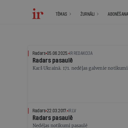
TĒMAS
ŽURNĀLI
ABONĒŠAN
Radars
05.06.2025.
IR REDAKCIJA
Radars pasaulē
Karš Ukrainā. 171. nedēļas galvenie notikumi
Radars
22.03.2017.
IR.LV
Radars pasaulē
Nedēļas notikumi pasaulē