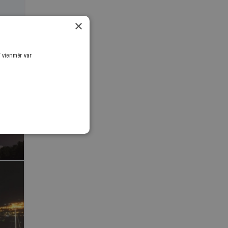
×
ī vienmēr var