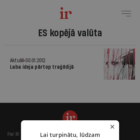
ES kopējā valūta
Aktuāli
30.01.2012.
Laba ideja pārtop traģēdijā
×
Lai turpinātu, lūdzam
Par IR