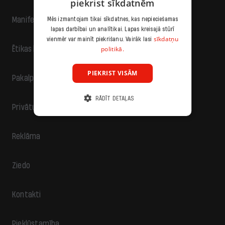
piekrist sīkdatnēm
Manifests
Mēs izmantojam tikai sīkdatnes, kas nepieciešamas
lapas darbībai un analītikai. Lapas kreisajā stūrī
sīkdatņu
vienmēr var mainīt piekrišanu. Vairāk lasi
politikā.
Ētikas kodekss
PIEKRIST VISĀM
Pakalpojumu sniegšanas noteikumi
RĀDĪT DETAĻAS
Privātuma politika
Reklāma
Ziedo
Kontakti
Piekļūstamība