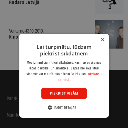
Radars Latvijā
Veiksme
13.10.2010.
Kino eņģeļi
×
Lai turpinātu, lūdzam
piekrist sīkdatnēm
Mēs izmantojam tikai sīkdatnes, kas nepieciešamas
lapas darbībai un analītikai. Lapas kreisajā stūrī
sīkdatņu
vienmēr var mainīt piekrišanu. Vairāk lasi
politikā.
PIEKRIST VISĀM
Par IR
RĀDĪT DETAĻAS
Manifests