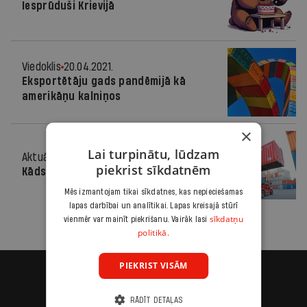
Iesprūduši Krievijā
Viedoklis
20.04.2021.
Eksportētāju gads pandēmijā kā
amerikāņu kalniņos
×
Lai turpinātu, lūdzam
Aktuāli
30.01.2012.
piekrist sīkdatnēm
Kāds ir «plāns B»
Mēs izmantojam tikai sīkdatnes, kas nepieciešamas
lapas darbībai un analītikai. Lapas kreisajā stūrī
sīkdatņu
vienmēr var mainīt piekrišanu. Vairāk lasi
politikā.
PIEKRIST VISĀM
RĀDĪT DETAĻAS