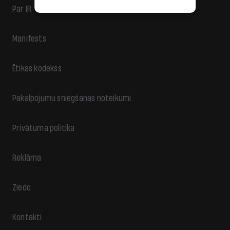
Par IR
Manifests
Ētikas kodekss
Pakalpojumu sniegšanas noteikumi
Privātuma politika
Reklāma
Ziedo
Kontakti