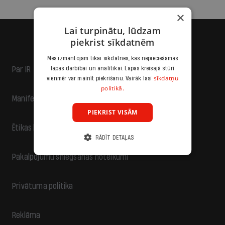
×
Lai turpinātu, lūdzam
piekrist sīkdatnēm
Mēs izmantojam tikai sīkdatnes, kas nepieciešamas
Par IR
lapas darbībai un analītikai. Lapas kreisajā stūrī
sīkdatņu
vienmēr var mainīt piekrišanu. Vairāk lasi
politikā.
Manifests
PIEKRIST VISĀM
Ētikas kodekss
RĀDĪT DETAĻAS
Pakalpojumu sniegšanas noteikumi
Privātuma politika
Reklāma