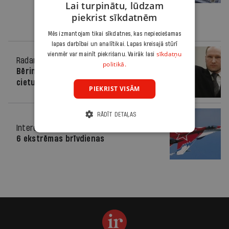
Lai turpinātu, lūdzam
piekrist sīkdatnēm
Mēs izmantojam tikai sīkdatnes, kas nepieciešamas
lapas darbībai un analītikai. Lapas kreisajā stūrī
sīkdatņu
vienmēr var mainīt piekrišanu. Vairāk lasi
Radars
24.08.2012.
politikā.
Bēringam-Breivīkam piespriež 21 gadu
cietumā
PIEKRIST VISĀM
RĀDĪT DETAĻAS
Interesanti
23.11.2011.
6 ekstrēmas brīvdienas